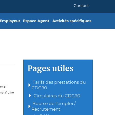
Contact
 Employeur
Espace Agent
Activités spécifiques
Pages utiles
Tarifs des prestations du
nseil
CDG90
st fixée
Circulaires du CDG90
Bourse de l'emploi /
Recrutement