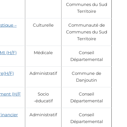
Communes du Sud
Territoire
stique –
Culturelle
Communauté de
Communes du Sud
Territoire
MI (H/F)
Médicale
Conseil
Départemental
re(H/F)
Administratif
Commune de
Danjoutin
ement (H/F
Socio
Conseil
-éducatif
Départemental
Financier
Administratif
Conseil
Départemental